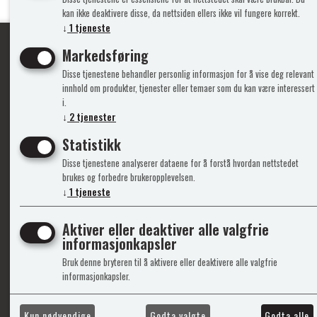
kan ikke deaktivere disse, da nettsiden ellers ikke vil fungere korrekt.
↓
1
tjeneste
Markedsføring
Disse tjenestene behandler personlig informasjon for å vise deg relevant
Ypperlig kvalite
innhold om produkter, tjenester eller temaer som du kan være interessert
i.
↓
2
tjenester
Info
Mine 
Statistikk
Disse tjenestene analyserer dataene for å forstå hvordan nettstedet
Gavekort
Logg i
brukes og forbedre brukeropplevelsen.
↓
1
tjeneste
Kontakt Oss
Ny kun
Support&Service
Vilkår
Om Oss
Person
Aktiver eller deaktiver alle valgfrie
Admini
informasjonkapsler
Bruk denne bryteren til å aktivere eller deaktivere alle valgfrie
informasjonkapsler.
Kun nødvendige
Godta valgte
Godta alle