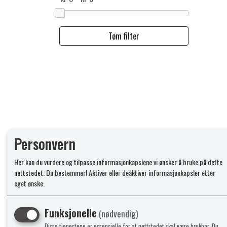
Tøm filter
Personvern
Her kan du vurdere og tilpasse informasjonkapslene vi ønsker å bruke på dette
nettstedet. Du bestemmer! Aktiver eller deaktiver informasjonkapsler etter
eget ønske.
Funksjonelle
(nødvendig)
Disse tjenestene er essensielle for at nettstedet skal være brukbar. Du