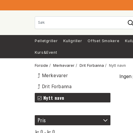
Pelletgriller
Kullgriller
Offset Smokere
Kull
Kurs&Event
Forside
/
Merkevarer
/
Drit Forbanna
/ Nytt navn
Merkevarer
Ingen 
Drit Forbanna
Nytt navn
Pris