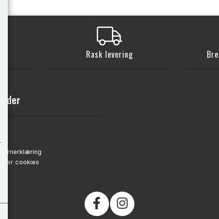
t
Rask levering
Bre
sider
nn
de
vernerklæring
strer cookies