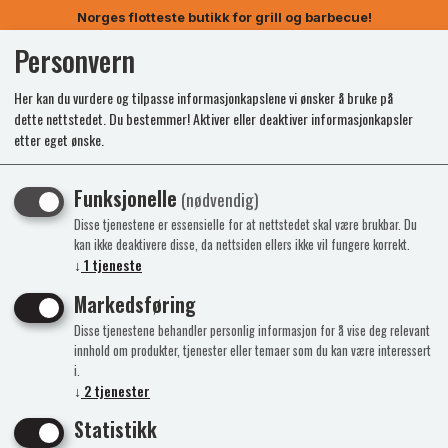
Norges flotteste butikk for grill og barbecue!
Personvern
0
Her kan du vurdere og tilpasse informasjonkapslene vi ønsker å bruke på
dette nettstedet. Du bestemmer! Aktiver eller deaktiver informasjonkapsler
etter eget ønske.
Funksjonelle
(nødvendig)
Disse tjenestene er essensielle for at nettstedet skal være brukbar. Du
kan ikke deaktivere disse, da nettsiden ellers ikke vil fungere korrekt.
↓
1
tjeneste
Markedsføring
Disse tjenestene behandler personlig informasjon for å vise deg relevant
innhold om produkter, tjenester eller temaer som du kan være interessert
i.
↓
2
tjenester
Statistikk