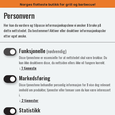
Norges flotteste butikk for grill og barbecue!
Personvern
0
Her kan du vurdere og tilpasse informasjonkapslene vi ønsker å bruke på
dette nettstedet. Du bestemmer! Aktiver eller deaktiver informasjonkapsler
etter eget ønske.
Registrer deg.
Funksjonelle
(nødvendig)
Disse tjenestene er essensielle for at nettstedet skal være brukbar. Du
kan ikke deaktivere disse, da nettsiden ellers ikke vil fungere korrekt.
↓
1
tjeneste
Logg inn med
Markedsføring
Disse tjenestene behandler personlig informasjon for å vise deg relevant
eller med e-post
innhold om produkter, tjenester eller temaer som du kan være interessert
Epost
i.
↓
2
tjenester
Statistikk
Gå videre