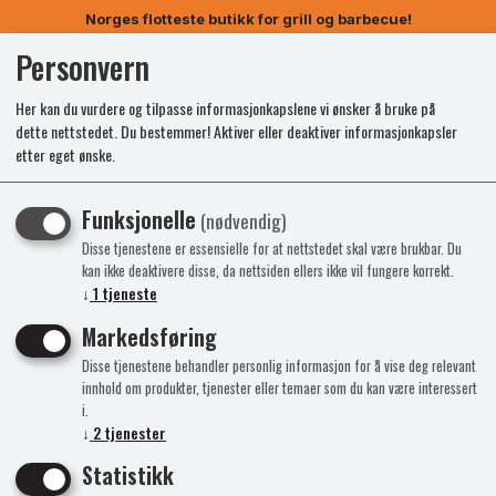
Norges flotteste butikk for grill og barbecue!
Personvern
0
Her kan du vurdere og tilpasse informasjonkapslene vi ønsker å bruke på
dette nettstedet. Du bestemmer! Aktiver eller deaktiver informasjonkapsler
etter eget ønske.
Funksjonelle
(nødvendig)
Disse tjenestene er essensielle for at nettstedet skal være brukbar. Du
kan ikke deaktivere disse, da nettsiden ellers ikke vil fungere korrekt.
↓
1
tjeneste
Markedsføring
Disse tjenestene behandler personlig informasjon for å vise deg relevant
innhold om produkter, tjenester eller temaer som du kan være interessert
i.
↓
2
tjenester
Statistikk