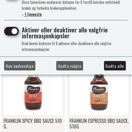
Disse tjenestene analyserer dataene for å forstå hvordan nettstedet
brukes og forbedre brukeropplevelsen.
FRANKLIN ORIGINAL BBQ SAUCE
FRANKLIN VINEGAR BBQ SAUCE
↓
1
tjeneste
Aktiver eller deaktiver alle valgfrie
510g 18oz
510g 18oz
informasjonkapsler
Bruk denne bryteren til å aktivere eller deaktivere alle valgfrie
Kr 199,00
Kr 199,00
informasjonkapsler.
På lager
På lager
Kun nødvendige
Godta valgte
Godta alle
FRANKLIN SPICY BBQ SAUCE 510
FRANKLIN ESPRESSO BBQ SAUCE,
G.
510G