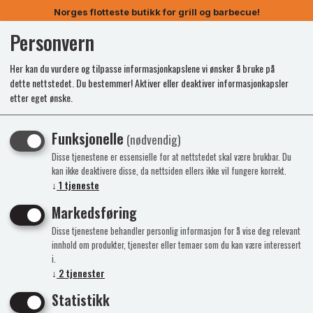
Norges flotteste butikk for grill og barbecue!
Personvern
0
Her kan du vurdere og tilpasse informasjonkapslene vi ønsker å bruke på
dette nettstedet. Du bestemmer! Aktiver eller deaktiver informasjonkapsler
etter eget ønske.
Viser 4 produkter
Funksjonelle
(nødvendig)
Disse tjenestene er essensielle for at nettstedet skal være brukbar. Du
kan ikke deaktivere disse, da nettsiden ellers ikke vil fungere korrekt.
↓
1
tjeneste
Markedsføring
Disse tjenestene behandler personlig informasjon for å vise deg relevant
innhold om produkter, tjenester eller temaer som du kan være interessert
i.
↓
2
tjenester
Statistikk