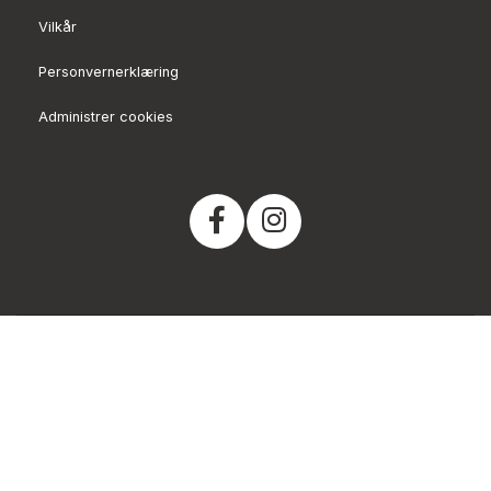
Vilkår
Personvernerklæring
Administrer cookies
© 2026 THE BBQ SHOP AS, Sandviksveien 163, 1337
Sandvika, Norge 66779200
Org. 915499376
Powered by Proline