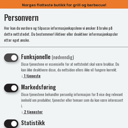
Norges flotteste butikk for grill og barbecue!
Personvern
0
Her kan du vurdere og tilpasse informasjonkapslene vi ønsker å bruke på
dette nettstedet. Du bestemmer! Aktiver eller deaktiver informasjonkapsler
etter eget ønske.
Funksjonelle
(nødvendig)
Disse tjenestene er essensielle for at nettstedet skal være brukbar. Du
kan ikke deaktivere disse, da nettsiden ellers ikke vil fungere korrekt.
↓
1
tjeneste
Markedsføring
Disse tjenestene behandler personlig informasjon for å vise deg relevant
innhold om produkter, tjenester eller temaer som du kan være interessert
i.
↓
2
tjenester
Statistikk