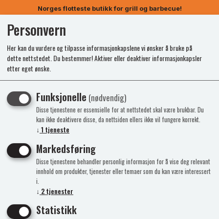
Norges flotteste butikk for grill og barbecue!
Personvern
0
Her kan du vurdere og tilpasse informasjonkapslene vi ønsker å bruke på
dette nettstedet. Du bestemmer! Aktiver eller deaktiver informasjonkapsler
etter eget ønske.
Funksjonelle
(nødvendig)
Disse tjenestene er essensielle for at nettstedet skal være brukbar. Du
kan ikke deaktivere disse, da nettsiden ellers ikke vil fungere korrekt.
↓
1
tjeneste
Markedsføring
Disse tjenestene behandler personlig informasjon for å vise deg relevant
innhold om produkter, tjenester eller temaer som du kan være interessert
i.
↓
2
tjenester
Statistikk