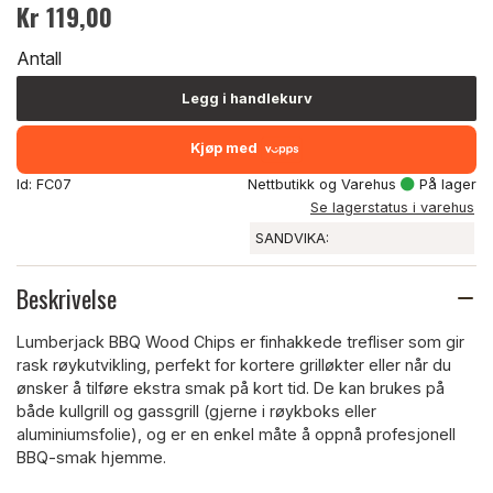
Kr 119,00
Antall
Legg i handlekurv
Kjøp med
Id: FC07
Nettbutikk og Varehus
På lager
Se lagerstatus i varehus
SANDVIKA:
Beskrivelse
Lumberjack BBQ Wood Chips er finhakkede trefliser som gir
rask røykutvikling, perfekt for kortere grilløkter eller når du
ønsker å tilføre ekstra smak på kort tid. De kan brukes på
både kullgrill og gassgrill (gjerne i røykboks eller
aluminiumsfolie), og er en enkel måte å oppnå profesjonell
BBQ-smak hjemme.