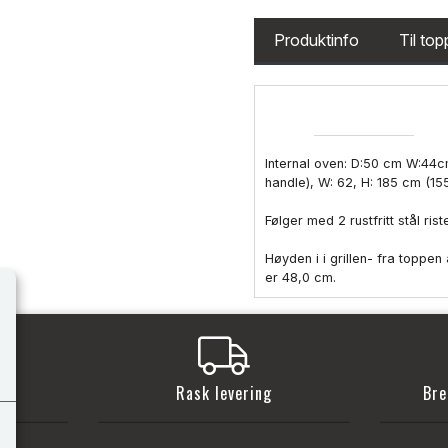
Produktinfo
Til to
Internal oven: D:50 cm W:44c
handle), W: 62, H: 185 cm (15
Følger med 2 rustfritt stål ri
Høyden i i grillen- fra toppen
er 48,0 cm.
t
Rask levering
Bre