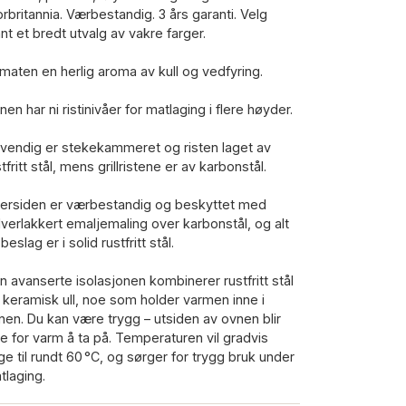
orbritannia. Værbestandig. 3 års garanti. Velg
ant et bredt utvalg av vakre farger.
 maten en herlig aroma av kull og vedfyring.
en har ni ristinivåer for matlaging i flere høyder.
nvendig er stekekammeret og risten laget av
tfritt stål, mens grillristene er av karbonstål.
tersiden er værbestandig og beskyttet med
lverlakkert emaljemaling over karbonstål, og alt
beslag er i solid rustfritt stål.
n avanserte isolasjonen kombinerer rustfritt stål
 keramisk ull, noe som holder varmen inne i
nen. Du kan være trygg – utsiden av ovnen blir
ke for varm å ta på. Temperaturen vil gradvis
ige til rundt 60 °C, og sørger for trygg bruk under
tlaging.