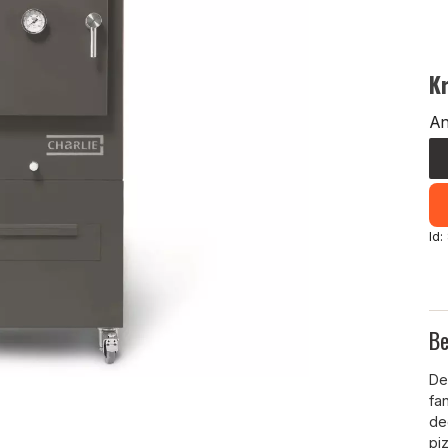
K
An
Id
Be
De
fa
deg
pi