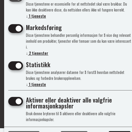
Disse tjenestene er essensielle for at nettstedet skal være brukbar. Du
Info
Mine 
kan ikke deaktivere disse, da nettsiden ellers ikke vil fungere korrekt.
↓
1
tjeneste
Gavekort
Logg i
Markedsføring
Kontakt Oss
Ny kun
Disse tjenestene behandler personlig informasjon for å vise deg relevant
Support&Service
Vilkår
innhold om produkter, tjenester eller temaer som du kan være interessert
Om Oss
Person
i.
Admini
↓
2
tjenester
Statistikk
Disse tjenestene analyserer dataene for å forstå hvordan nettstedet
brukes og forbedre brukeropplevelsen.
↓
1
tjeneste
Aktiver eller deaktiver alle valgfrie
informasjonkapsler
© 2
Bruk denne bryteren til å aktivere eller deaktivere alle valgfrie
informasjonkapsler.