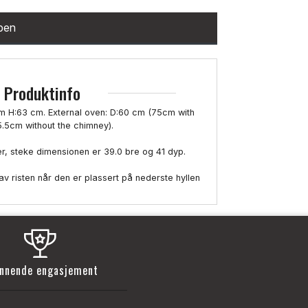
ppen
Produktinfo
m H:63 cm. External oven: D:60 cm (75cm with
5.5cm without the chimney).
ster, steke dimensionen er 39.0 bre og 41 dyp.
 av risten når den er plassert på nederste hyllen
nnende engasjement