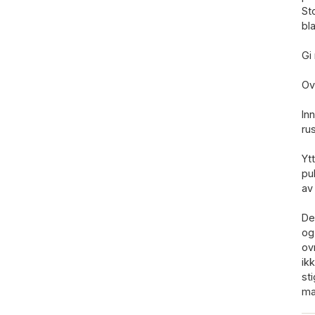
St
bl
Gi
Ovn
In
rus
Yt
pu
av 
De
og
ov
ik
st
ma