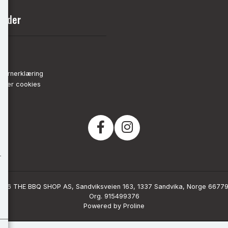
sider
nn
de
vernerklæring
strer cookies
026 THE BBQ SHOP AS, Sandviksveien 163, 1337 Sandvika, Norge 6677
Org. 915499376
Powered by Proline