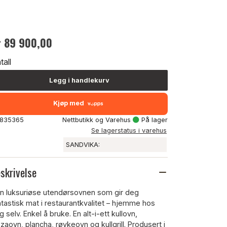
r 89 900,00
tall
Legg i handlekurv
Kjøp med
: 835365
Nettbutikk og Varehus
På lager
Se lagerstatus i varehus
SANDVIKA:
skrivelse
n luksuriøse utendørsovnen som gir deg
ntastisk mat i restaurantkvalitet – hjemme hos
 selv. Enkel å bruke. En alt-i-ett kullovn,
zzaovn, plancha, røykeovn og kullgrill. Produsert i