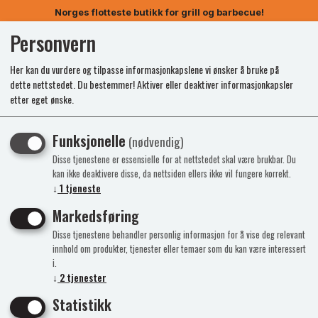
Norges flotteste butikk for grill og barbecue!
Personvern
0
Her kan du vurdere og tilpasse informasjonkapslene vi ønsker å bruke på
dette nettstedet. Du bestemmer! Aktiver eller deaktiver informasjonkapsler
etter eget ønske.
Nyhet
Funksjonelle
(nødvendig)
Disse tjenestene er essensielle for at nettstedet skal være brukbar. Du
kan ikke deaktivere disse, da nettsiden ellers ikke vil fungere korrekt.
↓
1
tjeneste
Markedsføring
Disse tjenestene behandler personlig informasjon for å vise deg relevant
innhold om produkter, tjenester eller temaer som du kan være interessert
i.
↓
2
tjenester
Statistikk