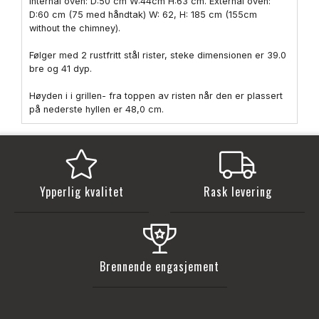
Internal oven: D:50 cm W:44cm H:63 cm. External oven:
D:60 cm (75 med håndtak) W: 62, H: 185 cm (155cm
without the chimney).
Følger med 2 rustfritt stål rister, steke dimensionen er 39.0
bre og 41 dyp.
Høyden i i grillen- fra toppen av risten når den er plassert
på nederste hyllen er 48,0 cm.
Ypperlig kvalitet
Rask levering
Brennende engasjement