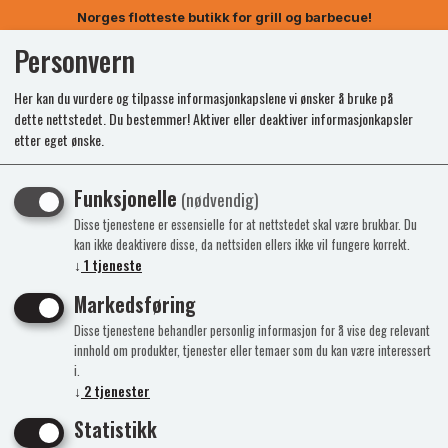
Norges flotteste butikk for grill og barbecue!
Personvern
0
Her kan du vurdere og tilpasse informasjonkapslene vi ønsker å bruke på
dette nettstedet. Du bestemmer! Aktiver eller deaktiver informasjonkapsler
etter eget ønske.
Funksjonelle
(nødvendig)
Disse tjenestene er essensielle for at nettstedet skal være brukbar. Du
kan ikke deaktivere disse, da nettsiden ellers ikke vil fungere korrekt.
↓
1
tjeneste
Markedsføring
Disse tjenestene behandler personlig informasjon for å vise deg relevant
innhold om produkter, tjenester eller temaer som du kan være interessert
i.
↓
2
tjenester
Statistikk