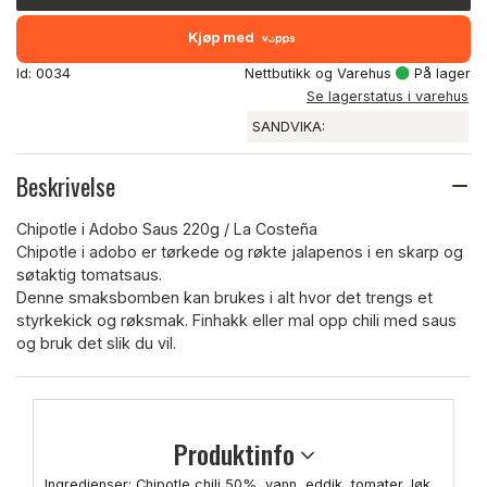
Kjøp med
Id: 0034
Nettbutikk og Varehus
På lager
Se lagerstatus i varehus
SANDVIKA:
Beskrivelse
Chipotle i Adobo Saus 220g / La Costeña
Chipotle i adobo er tørkede og røkte jalapenos i en skarp og
søtaktig tomatsaus.
Denne smaksbomben kan brukes i alt hvor det trengs et
styrkekick og røksmak. Finhakk eller mal opp chili med saus
og bruk det slik du vil.
Produktinfo
Ingredienser: Chipotle chili 50%, vann, eddik, tomater, løk,