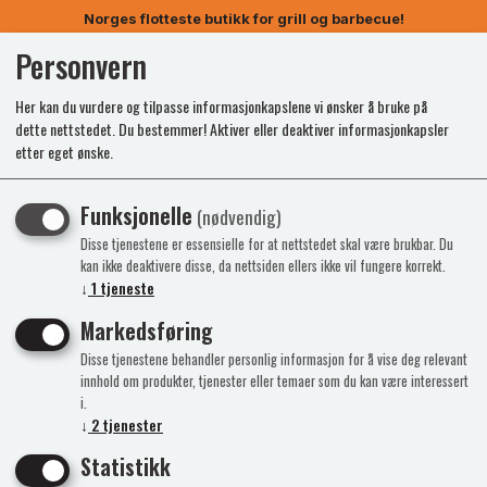
Norges flotteste butikk for grill og barbecue!
Personvern
0
Her kan du vurdere og tilpasse informasjonkapslene vi ønsker å bruke på
dette nettstedet. Du bestemmer! Aktiver eller deaktiver informasjonkapsler
etter eget ønske.
Kunne ikke finne produktet
Funksjonelle
(nødvendig)
Forside
Disse tjenestene er essensielle for at nettstedet skal være brukbar. Du
kan ikke deaktivere disse, da nettsiden ellers ikke vil fungere korrekt.
↓
1
tjeneste
Markedsføring
Disse tjenestene behandler personlig informasjon for å vise deg relevant
innhold om produkter, tjenester eller temaer som du kan være interessert
i.
↓
2
tjenester
Statistikk