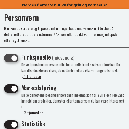
Norges flotteste butikk for grill og barbecue!
Personvern
0
Her kan du vurdere og tilpasse informasjonkapslene vi ønsker å bruke på
dette nettstedet. Du bestemmer! Aktiver eller deaktiver informasjonkapsler
etter eget ønske.
Funksjonelle
(nødvendig)
Disse tjenestene er essensielle for at nettstedet skal være brukbar. Du
kan ikke deaktivere disse, da nettsiden ellers ikke vil fungere korrekt.
↓
1
tjeneste
Markedsføring
Disse tjenestene behandler personlig informasjon for å vise deg relevant
innhold om produkter, tjenester eller temaer som du kan være interessert
i.
↓
2
tjenester
Statistikk