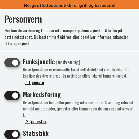
Norges flotteste butikk for grill og barbecue!
Personvern
0
Her kan du vurdere og tilpasse informasjonkapslene vi ønsker å bruke på
dette nettstedet. Du bestemmer! Aktiver eller deaktiver informasjonkapsler
etter eget ønske.
Funksjonelle
(nødvendig)
Disse tjenestene er essensielle for at nettstedet skal være brukbar. Du
kan ikke deaktivere disse, da nettsiden ellers ikke vil fungere korrekt.
↓
1
tjeneste
Markedsføring
Disse tjenestene behandler personlig informasjon for å vise deg relevant
innhold om produkter, tjenester eller temaer som du kan være interessert
i.
↓
2
tjenester
Statistikk