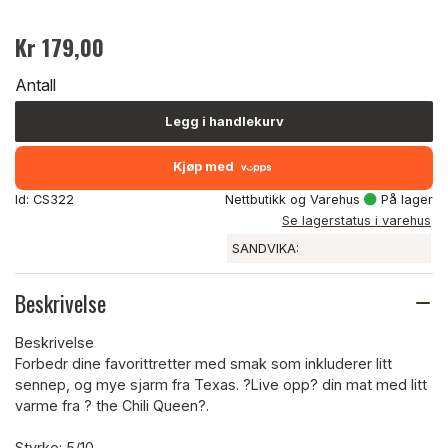
Kr 179,00
Antall
Legg i handlekurv
Kjøp med
Id: CS322
Nettbutikk og Varehus
På lager
Se lagerstatus i varehus
SANDVIKA:
Beskrivelse
Beskrivelse
Forbedr dine favorittretter med smak som inkluderer litt
sennep, og mye sjarm fra Texas. ?Live opp? din mat med litt
varme fra ? the Chili Queen?.
Styrke: 5/10