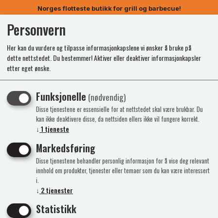
Norges flotteste butikk for grill og barbecue!
Personvern
0
Her kan du vurdere og tilpasse informasjonkapslene vi ønsker å bruke på
dette nettstedet. Du bestemmer! Aktiver eller deaktiver informasjonkapsler
etter eget ønske.
Funksjonelle
(nødvendig)
Disse tjenestene er essensielle for at nettstedet skal være brukbar. Du
kan ikke deaktivere disse, da nettsiden ellers ikke vil fungere korrekt.
↓
1
tjeneste
Markedsføring
Disse tjenestene behandler personlig informasjon for å vise deg relevant
innhold om produkter, tjenester eller temaer som du kan være interessert
i.
↓
2
tjenester
Statistikk