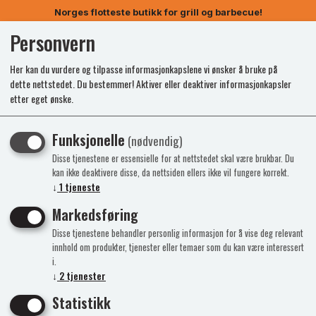
Norges flotteste butikk for grill og barbecue!
Personvern
0
Her kan du vurdere og tilpasse informasjonkapslene vi ønsker å bruke på
dette nettstedet. Du bestemmer! Aktiver eller deaktiver informasjonkapsler
etter eget ønske.
Funksjonelle
(nødvendig)
Disse tjenestene er essensielle for at nettstedet skal være brukbar. Du
kan ikke deaktivere disse, da nettsiden ellers ikke vil fungere korrekt.
↓
1
tjeneste
Markedsføring
Disse tjenestene behandler personlig informasjon for å vise deg relevant
innhold om produkter, tjenester eller temaer som du kan være interessert
i.
↓
2
tjenester
Statistikk