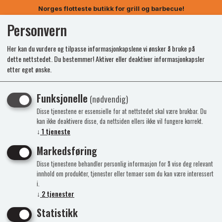
Norges flotteste butikk for grill og barbecue!
Personvern
0
Her kan du vurdere og tilpasse informasjonkapslene vi ønsker å bruke på
dette nettstedet. Du bestemmer! Aktiver eller deaktiver informasjonkapsler
etter eget ønske.
Funksjonelle
(nødvendig)
Disse tjenestene er essensielle for at nettstedet skal være brukbar. Du
kan ikke deaktivere disse, da nettsiden ellers ikke vil fungere korrekt.
↓
1
tjeneste
Markedsføring
Disse tjenestene behandler personlig informasjon for å vise deg relevant
innhold om produkter, tjenester eller temaer som du kan være interessert
i.
↓
2
tjenester
Statistikk