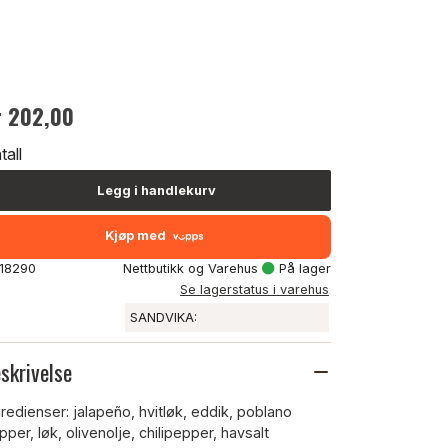
r 202,00
tall
Legg i handlekurv
Kjøp med
 18290
Nettbutikk og Varehus
På lager
Se lagerstatus i varehus
SANDVIKA:
skrivelse
gredienser: jalapeño, hvitløk, eddik, poblano
pper, løk, olivenolje, chilipepper, havsalt