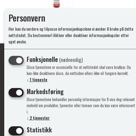
Personvern
Her kan du vurdere og tilpasse informasjonkapslene vi ønsker å bruke på dette
nettstedet. Du bestemmer! Aktiver eller deaktiver informasjonkapsler etter
eget ønske.
Funksjonelle
(nødvendig)
Ypperlig kvalite
Disse tjenestene er essensielle for at nettstedet skal være brukbar. Du
kan ikke deaktivere disse, da nettsiden ellers ikke vil fungere korrekt.
↓
1
tjeneste
Markedsføring
Info
Mine 
Disse tjenestene behandler personlig informasjon for å vise deg relevant
innhold om produkter, tjenester eller temaer som du kan være interessert
Gavekort
Logg i
i.
Kontakt Oss
Ny kun
↓
2
tjenester
Support&Service
Vilkår
Statistikk
Om Oss
Person
Admini