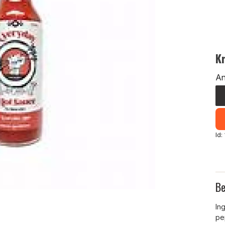
K
An
Id:
Be
In
pe