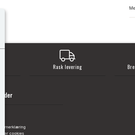
Me
t
Rask levering
Bre
sider
nn
de
vernerklæring
strer cookies