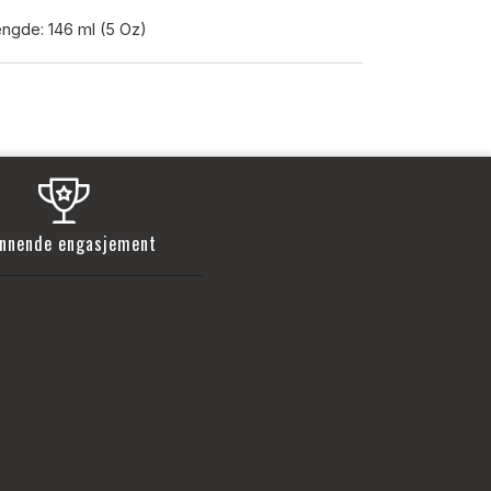
ngde: 146 ml (5 Oz)
nnende engasjement