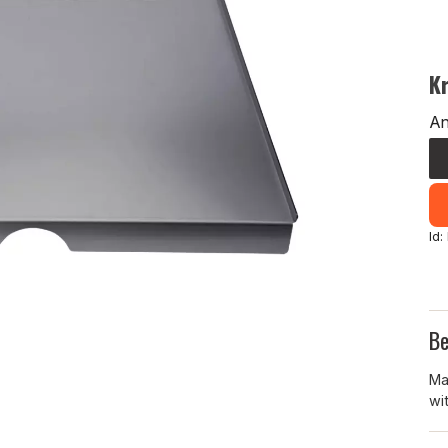
K
An
Id:
Be
Ma
wi