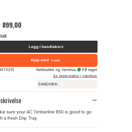
r 899,00
tall
Legg i handlekurv
Kjøp med
 KIT0215
Nettbutikk og Varehus
På lager
Se lagerstatus i varehus
SANDVIKA:
skrivelse
ke sure your AC Timberline 850 is good to go
th a fresh Drip Tray.