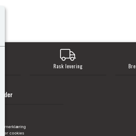
t
Rask levering
Bre
sider
nn
de
vernerklæring
strer cookies