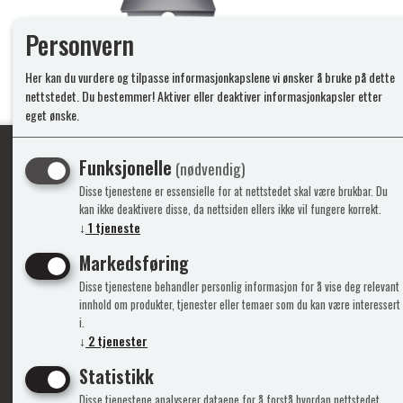
Personvern
Her kan du vurdere og tilpasse informasjonkapslene vi ønsker å bruke på dette
nettstedet. Du bestemmer! Aktiver eller deaktiver informasjonkapsler etter
eget ønske.
Funksjonelle
(nødvendig)
Disse tjenestene er essensielle for at nettstedet skal være brukbar. Du
Ypperlig kvalite
kan ikke deaktivere disse, da nettsiden ellers ikke vil fungere korrekt.
↓
1
tjeneste
Markedsføring
Info
Mine 
Disse tjenestene behandler personlig informasjon for å vise deg relevant
innhold om produkter, tjenester eller temaer som du kan være interessert
Gavekort
Logg i
i.
Kontakt Oss
Ny kun
↓
2
tjenester
Support&Service
Vilkår
Statistikk
Om Oss
Person
Admini
Disse tjenestene analyserer dataene for å forstå hvordan nettstedet