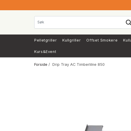
Pelletgriller
Kullgriller
Offset Smokere
Kull
Kurs&Event
Forside
/ Drip Tray AC Timberlilne 850