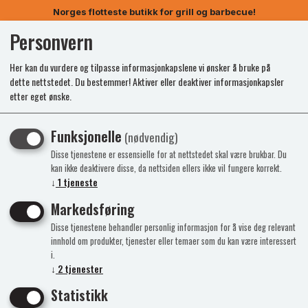
Norges flotteste butikk for grill og barbecue!
Personvern
0
Her kan du vurdere og tilpasse informasjonkapslene vi ønsker å bruke på
dette nettstedet. Du bestemmer! Aktiver eller deaktiver informasjonkapsler
etter eget ønske.
Funksjonelle
(nødvendig)
Disse tjenestene er essensielle for at nettstedet skal være brukbar. Du
kan ikke deaktivere disse, da nettsiden ellers ikke vil fungere korrekt.
↓
1
tjeneste
Markedsføring
Disse tjenestene behandler personlig informasjon for å vise deg relevant
innhold om produkter, tjenester eller temaer som du kan være interessert
i.
↓
2
tjenester
Statistikk