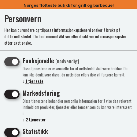
Norges flotteste butikk for grill og barbecue!
Personvern
0
Her kan du vurdere og tilpasse informasjonkapslene vi ønsker å bruke på
dette nettstedet. Du bestemmer! Aktiver eller deaktiver informasjonkapsler
etter eget ønske.
Funksjonelle
(nødvendig)
Disse tjenestene er essensielle for at nettstedet skal være brukbar. Du
kan ikke deaktivere disse, da nettsiden ellers ikke vil fungere korrekt.
↓
1
tjeneste
Markedsføring
Disse tjenestene behandler personlig informasjon for å vise deg relevant
innhold om produkter, tjenester eller temaer som du kan være interessert
i.
↓
2
tjenester
Statistikk