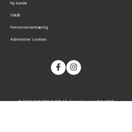
Ny kunde
Vilkår
Personvernerklæring
Administrer cookies
© 2026 THE BBQ SHOP AS, Sandviksveien 163, 1337
Sandvika, Norge 66779200
Org. 915499376
Powered by Proline