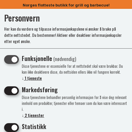
Norges flotteste butikk for grill og barbecue!
Personvern
0
Her kan du vurdere og tilpasse informasjonkapslene vi ønsker å bruke på
dette nettstedet. Du bestemmer! Aktiver eller deaktiver informasjonkapsler
etter eget ønske.
Funksjonelle
(nødvendig)
Disse tjenestene er essensielle for at nettstedet skal være brukbar. Du
kan ikke deaktivere disse, da nettsiden ellers ikke vil fungere korrekt.
↓
1
tjeneste
Markedsføring
Disse tjenestene behandler personlig informasjon for å vise deg relevant
innhold om produkter, tjenester eller temaer som du kan være interessert
i.
↓
2
tjenester
Statistikk