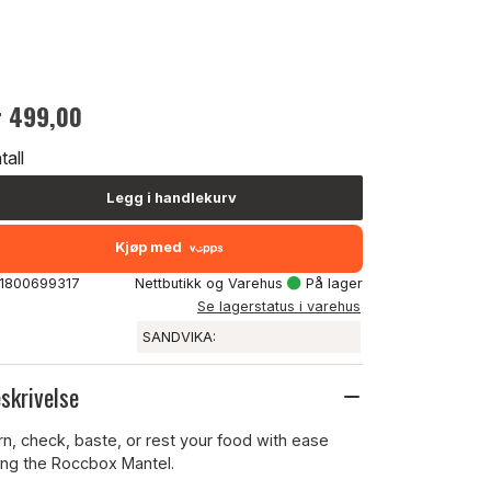
r 499,00
tall
Legg i handlekurv
Kjøp med
: 1800699317
Nettbutikk og Varehus
På lager
Se lagerstatus i varehus
SANDVIKA:
skrivelse
rn, check, baste, or rest your food with ease
ing the Roccbox Mantel.