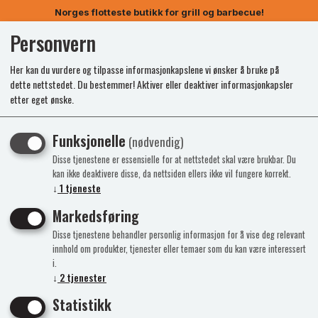
Norges flotteste butikk for grill og barbecue!
Personvern
0
Her kan du vurdere og tilpasse informasjonkapslene vi ønsker å bruke på
dette nettstedet. Du bestemmer! Aktiver eller deaktiver informasjonkapsler
etter eget ønske.
Funksjonelle
(nødvendig)
Disse tjenestene er essensielle for at nettstedet skal være brukbar. Du
kan ikke deaktivere disse, da nettsiden ellers ikke vil fungere korrekt.
↓
1
tjeneste
Markedsføring
Disse tjenestene behandler personlig informasjon for å vise deg relevant
innhold om produkter, tjenester eller temaer som du kan være interessert
i.
↓
2
tjenester
Statistikk