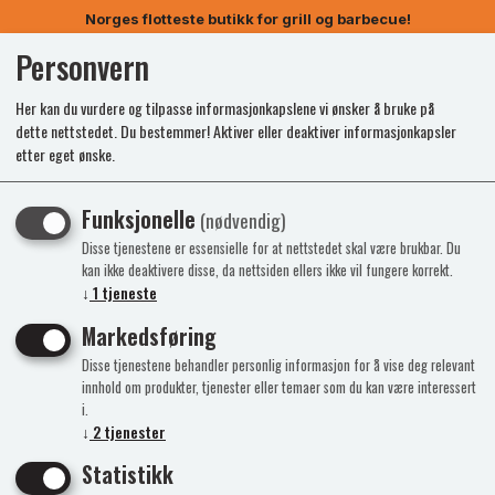
Norges flotteste butikk for grill og barbecue!
Personvern
0
Her kan du vurdere og tilpasse informasjonkapslene vi ønsker å bruke på
dette nettstedet. Du bestemmer! Aktiver eller deaktiver informasjonkapsler
etter eget ønske.
Funksjonelle
(nødvendig)
Disse tjenestene er essensielle for at nettstedet skal være brukbar. Du
kan ikke deaktivere disse, da nettsiden ellers ikke vil fungere korrekt.
↓
1
tjeneste
Markedsføring
Disse tjenestene behandler personlig informasjon for å vise deg relevant
innhold om produkter, tjenester eller temaer som du kan være interessert
i.
↓
2
tjenester
Statistikk