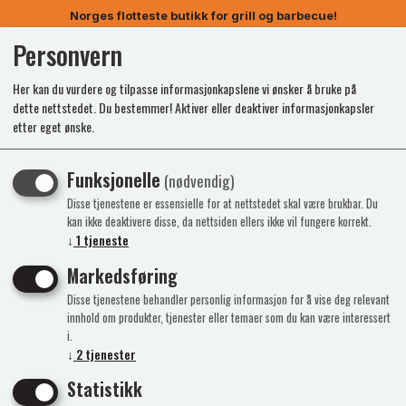
Norges flotteste butikk for grill og barbecue!
Personvern
0
Her kan du vurdere og tilpasse informasjonkapslene vi ønsker å bruke på
dette nettstedet. Du bestemmer! Aktiver eller deaktiver informasjonkapsler
etter eget ønske.
Funksjonelle
(nødvendig)
Disse tjenestene er essensielle for at nettstedet skal være brukbar. Du
kan ikke deaktivere disse, da nettsiden ellers ikke vil fungere korrekt.
↓
1
tjeneste
Markedsføring
Disse tjenestene behandler personlig informasjon for å vise deg relevant
innhold om produkter, tjenester eller temaer som du kan være interessert
i.
↓
2
tjenester
Statistikk