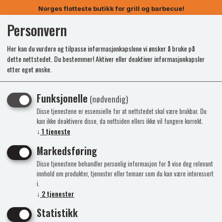
Norges flotteste butikk for grill og barbecue!
Personvern
0
Her kan du vurdere og tilpasse informasjonkapslene vi ønsker å bruke på
dette nettstedet. Du bestemmer! Aktiver eller deaktiver informasjonkapsler
etter eget ønske.
Funksjonelle
(nødvendig)
Disse tjenestene er essensielle for at nettstedet skal være brukbar. Du
kan ikke deaktivere disse, da nettsiden ellers ikke vil fungere korrekt.
↓
1
tjeneste
Markedsføring
Disse tjenestene behandler personlig informasjon for å vise deg relevant
innhold om produkter, tjenester eller temaer som du kan være interessert
i.
↓
2
tjenester
Statistikk