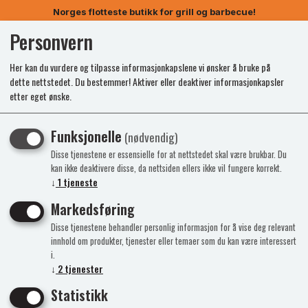
Norges flotteste butikk for grill og barbecue!
Personvern
0
Her kan du vurdere og tilpasse informasjonkapslene vi ønsker å bruke på
dette nettstedet. Du bestemmer! Aktiver eller deaktiver informasjonkapsler
etter eget ønske.
Funksjonelle
(nødvendig)
Disse tjenestene er essensielle for at nettstedet skal være brukbar. Du
kan ikke deaktivere disse, da nettsiden ellers ikke vil fungere korrekt.
↓
1
tjeneste
Markedsføring
Disse tjenestene behandler personlig informasjon for å vise deg relevant
innhold om produkter, tjenester eller temaer som du kan være interessert
i.
↓
2
tjenester
Statistikk