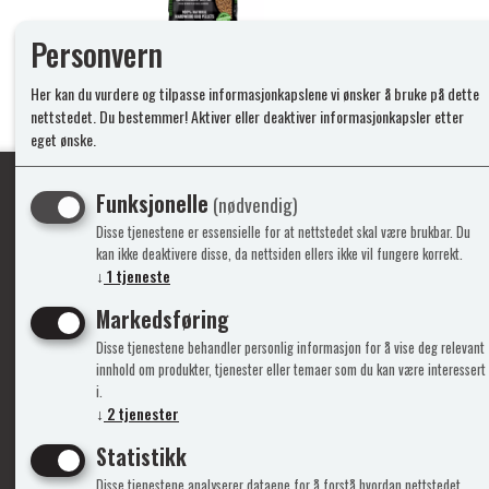
Personvern
Her kan du vurdere og tilpasse informasjonkapslene vi ønsker å bruke på dette
nettstedet. Du bestemmer! Aktiver eller deaktiver informasjonkapsler etter
eget ønske.
Funksjonelle
(nødvendig)
Disse tjenestene er essensielle for at nettstedet skal være brukbar. Du
Ypperlig kvalite
kan ikke deaktivere disse, da nettsiden ellers ikke vil fungere korrekt.
↓
1
tjeneste
Markedsføring
Info
Mine 
Disse tjenestene behandler personlig informasjon for å vise deg relevant
innhold om produkter, tjenester eller temaer som du kan være interessert
Gavekort
Logg i
i.
Kontakt Oss
Ny kun
↓
2
tjenester
Support&Service
Vilkår
Statistikk
Om Oss
Person
Admini
Disse tjenestene analyserer dataene for å forstå hvordan nettstedet