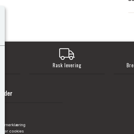
t
Rask levering
Bre
sider
nn
de
vernerklæring
strer cookies