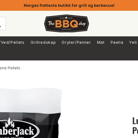
Norges flotteste butikk for grill og barbecue!
/Ved/Pellets
Grillredskap
Gryter/Panner
Mat
Paella
Yeti
nd Pellets
L
P