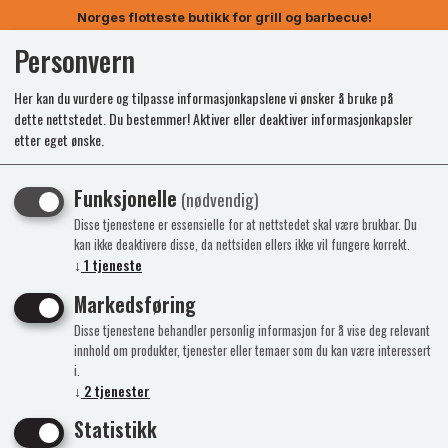
Norges flotteste butikk for grill og barbecue!
Personvern
0
Her kan du vurdere og tilpasse informasjonkapslene vi ønsker å bruke på
dette nettstedet. Du bestemmer! Aktiver eller deaktiver informasjonkapsler
etter eget ønske.
Populær
Funksjonelle
(nødvendig)
Disse tjenestene er essensielle for at nettstedet skal være brukbar. Du
kan ikke deaktivere disse, da nettsiden ellers ikke vil fungere korrekt.
↓
1
tjeneste
Markedsføring
Disse tjenestene behandler personlig informasjon for å vise deg relevant
innhold om produkter, tjenester eller temaer som du kan være interessert
i.
↓
2
tjenester
Statistikk