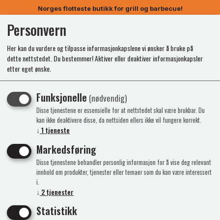
Norges flotteste butikk for grill og barbecue!
Personvern
0
Her kan du vurdere og tilpasse informasjonkapslene vi ønsker å bruke på
dette nettstedet. Du bestemmer! Aktiver eller deaktiver informasjonkapsler
etter eget ønske.
Fokus
Populær
Funksjonelle
(nødvendig)
Disse tjenestene er essensielle for at nettstedet skal være brukbar. Du
kan ikke deaktivere disse, da nettsiden ellers ikke vil fungere korrekt.
↓
1
tjeneste
Markedsføring
Disse tjenestene behandler personlig informasjon for å vise deg relevant
innhold om produkter, tjenester eller temaer som du kan være interessert
i.
↓
2
tjenester
Statistikk