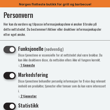
Norges flotteste butikk for grill og barbecue!
Personvern
0
Her kan du vurdere og tilpasse informasjonkapslene vi ønsker å bruke på
dette nettstedet. Du bestemmer! Aktiver eller deaktiver informasjonkapsler
etter eget ønske.
Funksjonelle
(nødvendig)
Disse tjenestene er essensielle for at nettstedet skal være brukbar. Du
kan ikke deaktivere disse, da nettsiden ellers ikke vil fungere korrekt.
↓
1
tjeneste
Markedsføring
Disse tjenestene behandler personlig informasjon for å vise deg relevant
innhold om produkter, tjenester eller temaer som du kan være interessert
i.
↓
2
tjenester
Statistikk