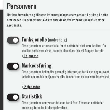
Personvern
Her kan du vurdere og tilpasse informasjonkapslene vi ønsker å bruke på dette
nettstedet. Du bestemmer! Aktiver eller deaktiver informasjonkapsler etter
eget ønske.
Ypperlig kvalite
Funksjonelle
(nødvendig)
Disse tjenestene er essensielle for at nettstedet skal være brukbar. Du
Info
Mine 
kan ikke deaktivere disse, da nettsiden ellers ikke vil fungere korrekt.
↓
1
tjeneste
Gavekort
Logg i
Markedsføring
Kontakt Oss
Ny kun
Disse tjenestene behandler personlig informasjon for å vise deg relevant
Support&Service
Vilkår
innhold om produkter, tjenester eller temaer som du kan være interessert
Om Oss
Person
i.
Admini
↓
2
tjenester
Statistikk
Disse tjenestene analyserer dataene for å forstå hvordan nettstedet
brukes og forbedre brukeropplevelsen.