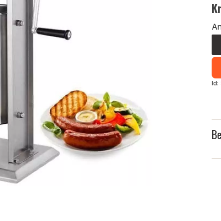
K
An
Id:
Be