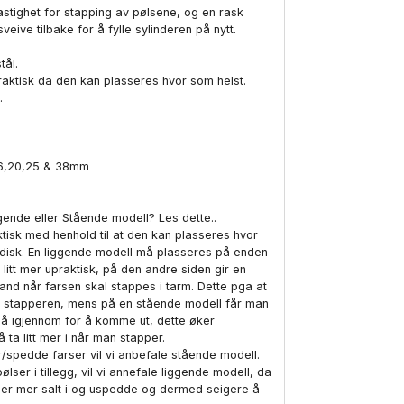
stighet for stapping av pølsene, og en rask
veive tilbake for å fylle sylinderen på nytt.
tål.
aktisk da den kan plasseres hvor som helst.
.
 16,20,25 & 38mm
gende eller Stående modell? Les dette..
tisk med henhold til at den kan plasseres hvor
n disk. En liggende modell må plasseres på enden
itt mer upraktisk, på den andre siden gir en
nd når farsen skal stappes i tarm. Dette pga at
v stapperen, mens på en stående modell får man
å igjennom for å komme ut, dette øker
ta litt mer i når man stapper.
spedde farser vil vi anbefale stående modell.
ser i tillegg, vil vi annefale liggende modell, da
 er mer salt i og uspedde og dermed seigere å