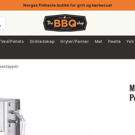
Norges flotteste butikk for grill og barbecue!
/Ved/Pellets
Grillredskap
Gryter/Panner
Mat
Paella
Yeti
lsestapper
M
P