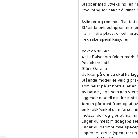
Stapper med utveksling, en ha
utveksling for enkelt å kunne s
Sylinder og ramme i Rustfritt s
Stående pølsestapper, mer pr
Tar mindre plass, enkel i bruk
Tekniske spesifikasjoner:
Vekt ca 12,5kg.
4 stk Pølsehorn følger med:
Pølsehorn i stål
10års Garanti
Usikker på om du skal ha Lig
Stående modell er veldig prak
som helst på et bord eller e
av bordet, noe som kan være l
liggende modell mindre motsta
farsen går bent frem og ut a
en knekk/vinkel som farsen m
motstanden og gjør at man må 
Lager du mest middagspølser/
Lager du derimot mye spekepøl
uspedde farser (spekefarse)