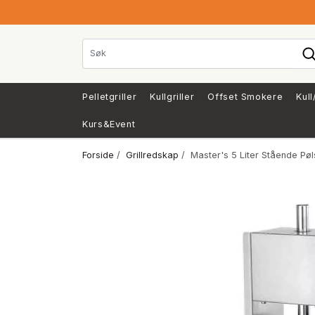
Pelletgriller
Kullgriller
Offset Smokere
Kull
Kurs&Event
Forside
/
Grillredskap
/ Master's 5 Liter Stående Pø