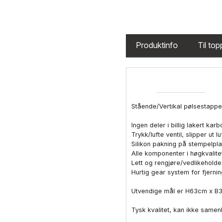
Produktinfo
Til to
Stående/Vertikal pølsestapper 
Ingen deler i billig lakert karb
Trykk/lufte ventil, slipper ut 
Silikon pakning på stempelpla
Alle komponenter i høgkvalitets
Lett og rengjøre/vedlikeholde
Hurtig gear system for fjernin
Utvendige mål er H63cm x B
Tysk kvalitet, kan ikke samen