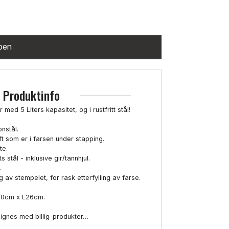
ppen
Produktinfo
med 5 Liters kapasitet, og i rustfritt stål!
onstål.
luft som er i farsen under stapping.
te.
 stål - inklusive gir/tannhjul.
.
g av stempelet, for rask etterfylling av farse.
30cm x L26cm.
lignes med billig-produkter…