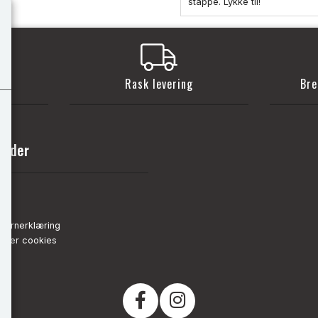
stappe. Lykke til!
t
Rask levering
Bre
sider
nn
de
vernerklæring
strer cookies