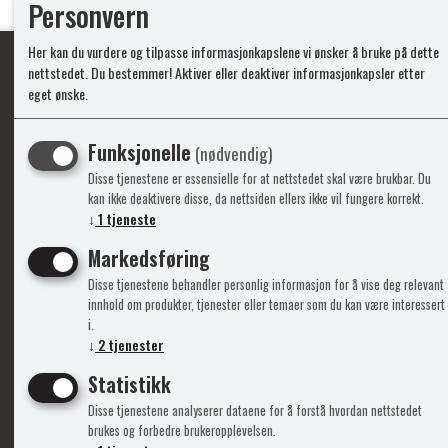
Personvern
Her kan du vurdere og tilpasse informasjonkapslene vi ønsker å bruke på dette
nettstedet. Du bestemmer! Aktiver eller deaktiver informasjonkapsler etter
eget ønske.
Ypperlig kvalite
Funksjonelle
(nødvendig)
Disse tjenestene er essensielle for at nettstedet skal være brukbar. Du
Info
Mine 
kan ikke deaktivere disse, da nettsiden ellers ikke vil fungere korrekt.
↓
1
tjeneste
Gavekort
Logg i
Markedsføring
Kontakt Oss
Ny kun
Disse tjenestene behandler personlig informasjon for å vise deg relevant
Support&Service
Vilkår
innhold om produkter, tjenester eller temaer som du kan være interessert
Om Oss
Person
i.
Admini
↓
2
tjenester
Statistikk
Disse tjenestene analyserer dataene for å forstå hvordan nettstedet
brukes og forbedre brukeropplevelsen.