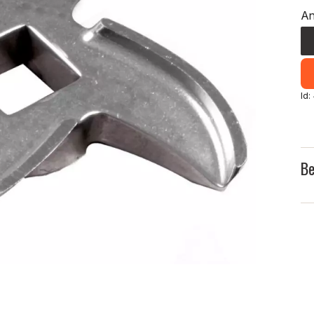
An
Id
Be