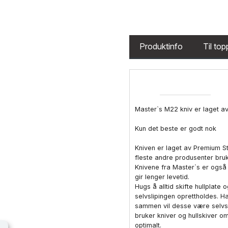
Produktinfo
Til to
Master`s M22 kniv er laget av
Kun det beste er godt nok
Kniven er laget av Premium St
fleste andre produsenter bruk
Knivene fra Master`s er også
gir lenger levetid.
Hugs å alltid skifte hullplate 
selvslipingen oprettholdes. H
sammen vil desse være selvs
bruker kniver og hullskiver om
optimalt.