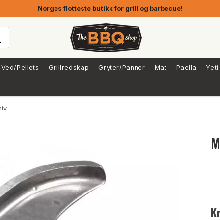
Norges flotteste butikk for grill og barbecue!
/Ved/Pellets
Grillredskap
Gryter/Panner
Mat
Paella
Yeti
niv
M
K