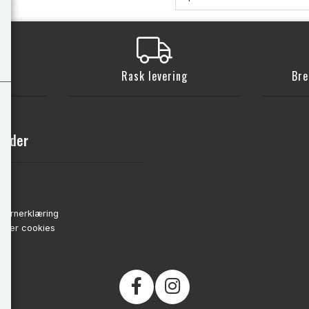
t
Rask levering
Bre
sider
nn
de
vernerklæring
strer cookies