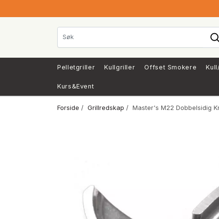
Pelletgriller
Kullgriller
Offset Smokere
Kull
Kurs&Event
Forside
/
Grillredskap
/ Master's M22 Dobbelsidig K