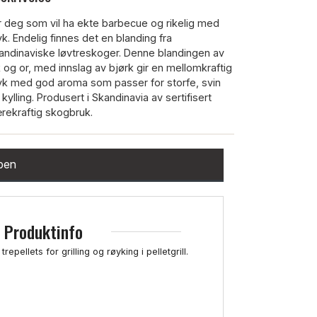
r deg som vil ha ekte barbecue og rikelig med
yk. Endelig finnes det en blanding fra
andinaviske løvtreskoger. Denne blandingen av
k og or, med innslag av bjørk gir en mellomkraftig
yk med god aroma som passer for storfe, svin
 kylling. Produsert i Skandinavia av sertifisert
rekraftig skogbruk.
ppen
Produktinfo
epellets for grilling og røyking i pelletgrill.