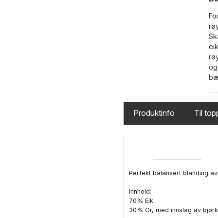
Fo
rø
Sk
ei
rø
og
bæ
Produktinfo
Til to
Perfekt balansert blanding av tr
Innhold:
70% Eik
30% Or, med innslag av bjørk