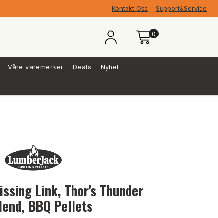
Kontakt Oss
Support&Service
0
Våre varemerker
Deals
Nyhet
issing Link, Thor's Thunder
lend, BBQ Pellets