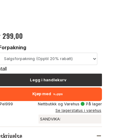
r 299,00
Forpakning
tall
Legg i handlekurv
Kjøp med
 Pel999
Nettbutikk og Varehus
På lager
Se lagerstatus i varehus
SANDVIKA:
skrivelse