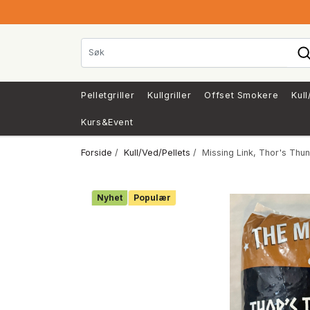
Pelletgriller
Kullgriller
Offset Smokere
Kull
Kurs&Event
Forside
/
Kull/Ved/Pellets
/ Missing Link, Thor's Thun
Nyhet
Populær