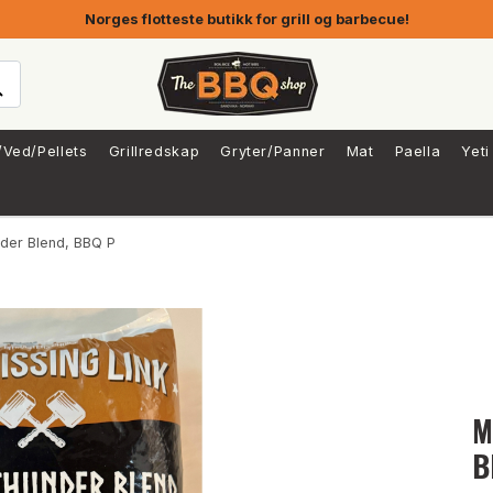
Norges flotteste butikk for grill og barbecue!
/Ved/Pellets
Grillredskap
Gryter/Panner
Mat
Paella
Yeti
der Blend, BBQ Pellets
M
B