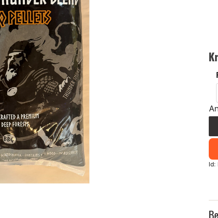
K
An
Id:
Be