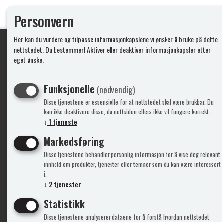
Personvern
Her kan du vurdere og tilpasse informasjonkapslene vi ønsker å bruke på dette
nettstedet. Du bestemmer! Aktiver eller deaktiver informasjonkapsler etter
eget ønske.
Ypperlig kvalite
Funksjonelle
(nødvendig)
Disse tjenestene er essensielle for at nettstedet skal være brukbar. Du
Info
Mine 
kan ikke deaktivere disse, da nettsiden ellers ikke vil fungere korrekt.
↓
1
tjeneste
Gavekort
Logg i
Markedsføring
Kontakt Oss
Ny kun
Disse tjenestene behandler personlig informasjon for å vise deg relevant
Support&Service
Vilkår
innhold om produkter, tjenester eller temaer som du kan være interessert
Om Oss
Person
i.
Admini
↓
2
tjenester
Statistikk
Disse tjenestene analyserer dataene for å forstå hvordan nettstedet