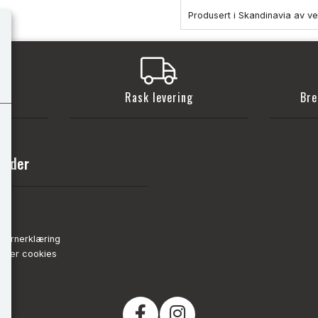
Produsert i Skandinavia av v
t
Rask levering
Bre
sider
nn
de
vernerklæring
strer cookies