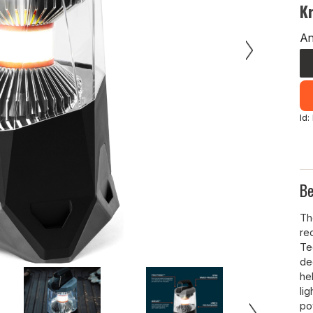
K
An
Id
Be
Th
re
Te
deg
he
li
po