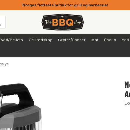
Norges flotteste butikk for grill og barbecue!
/Ved/Pellets
Grillredskap
Gryter/Panner
Mat
Paella
Yeti
dslys
N
A
Lo