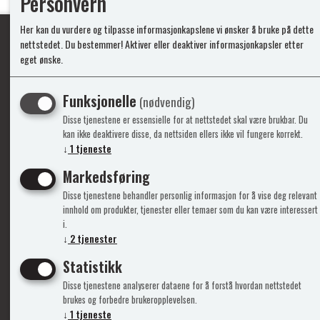
Personvern
Her kan du vurdere og tilpasse informasjonkapslene vi ønsker å bruke på dette
nettstedet. Du bestemmer! Aktiver eller deaktiver informasjonkapsler etter
eget ønske.
Ypperlig kvalite
Funksjonelle
(nødvendig)
Disse tjenestene er essensielle for at nettstedet skal være brukbar. Du
Info
Mine 
kan ikke deaktivere disse, da nettsiden ellers ikke vil fungere korrekt.
↓
1
tjeneste
Gavekort
Logg i
Markedsføring
Kontakt Oss
Ny kun
Disse tjenestene behandler personlig informasjon for å vise deg relevant
Support&Service
Vilkår
innhold om produkter, tjenester eller temaer som du kan være interessert
Om Oss
Person
i.
Admini
↓
2
tjenester
Statistikk
Disse tjenestene analyserer dataene for å forstå hvordan nettstedet
brukes og forbedre brukeropplevelsen.
↓
1
tjeneste