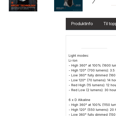
Produktinfo
Til to
Light modes:
Li-Ion
- High 360° at 100% (1600 lum
- High 120° (700 lumens): 3.5
- Low 360° fully dimmed (160 
- Low 120° (70 lumens): 14 ho
- Red High (15 lumens): 12 ho
- Red Low (2 lumens): 30 hour
6 x D Alkaline
- High 360° at 100% (1150 lum
- High 120° (550 lumens): 20 
- Low 360° fully dimmed (150 