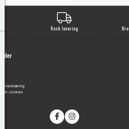
t
Rask levering
Bre
sider
nn
de
vernerklæring
strer cookies