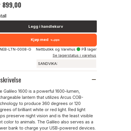
r 899,00
tall
Legg i handlekurv
Kjøp med
: NEB-LTN-0008-G
Nettbutikk og Varehus
På lager
Se lagerstatus i varehus
SANDVIKA:
skrivelse
e Galileo 1600 is a powerful 1600-lumen,
chargeable lantern that utilizes Arcus COB-
chnology to produce 360 degrees or 120
rees of brilliant white or red light. Red light
lps preserve night vision and is the least visible
ght color to animals. The Galileo also serves as a
wer bank to charge your USB-powered devices.