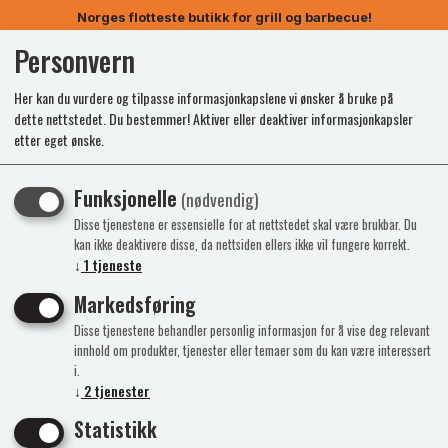
Norges flotteste butikk for grill og barbecue!
Personvern
0
Her kan du vurdere og tilpasse informasjonkapslene vi ønsker å bruke på
dette nettstedet. Du bestemmer! Aktiver eller deaktiver informasjonkapsler
etter eget ønske.
Kunne ikke finne produktet
Funksjonelle
(nødvendig)
Forside
Disse tjenestene er essensielle for at nettstedet skal være brukbar. Du
kan ikke deaktivere disse, da nettsiden ellers ikke vil fungere korrekt.
↓
1
tjeneste
Markedsføring
Disse tjenestene behandler personlig informasjon for å vise deg relevant
innhold om produkter, tjenester eller temaer som du kan være interessert
i.
↓
2
tjenester
Statistikk