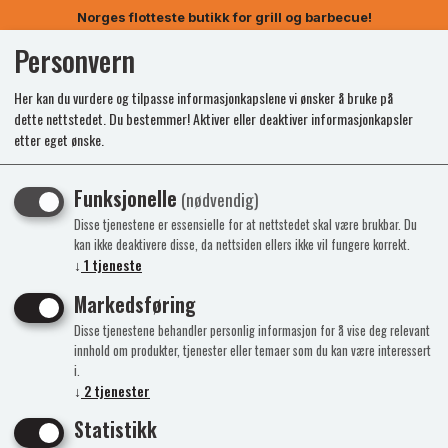
Norges flotteste butikk for grill og barbecue!
Personvern
0
Her kan du vurdere og tilpasse informasjonkapslene vi ønsker å bruke på
dette nettstedet. Du bestemmer! Aktiver eller deaktiver informasjonkapsler
etter eget ønske.
Funksjonelle
(nødvendig)
Disse tjenestene er essensielle for at nettstedet skal være brukbar. Du
kan ikke deaktivere disse, da nettsiden ellers ikke vil fungere korrekt.
↓
1
tjeneste
Markedsføring
Disse tjenestene behandler personlig informasjon for å vise deg relevant
innhold om produkter, tjenester eller temaer som du kan være interessert
i.
↓
2
tjenester
Statistikk