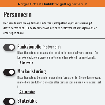
Norges flotteste butikk for grill og barbecue!
Personvern
0
Her kan du vurdere og tilpasse informasjonkapslene vi ønsker å bruke på
dette nettstedet. Du bestemmer! Aktiver eller deaktiver informasjonkapsler
etter eget ønske.
Funksjonelle
(nødvendig)
Disse tjenestene er essensielle for at nettstedet skal være brukbar. Du
kan ikke deaktivere disse, da nettsiden ellers ikke vil fungere korrekt.
↓
1
tjeneste
Markedsføring
Disse tjenestene behandler personlig informasjon for å vise deg relevant
innhold om produkter, tjenester eller temaer som du kan være interessert
i.
↓
2
tjenester
Statistikk