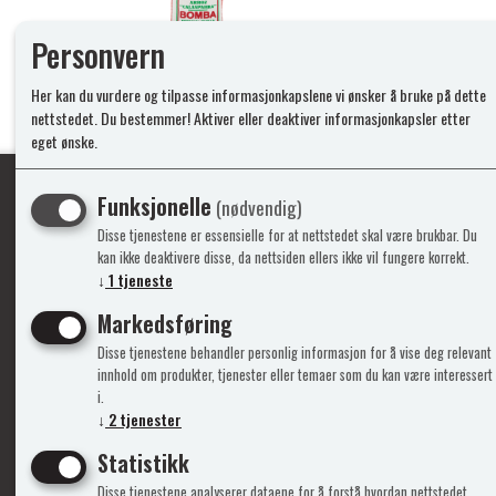
Personvern
Her kan du vurdere og tilpasse informasjonkapslene vi ønsker å bruke på dette
nettstedet. Du bestemmer! Aktiver eller deaktiver informasjonkapsler etter
eget ønske.
Funksjonelle
(nødvendig)
Disse tjenestene er essensielle for at nettstedet skal være brukbar. Du
Ypperlig kvalite
kan ikke deaktivere disse, da nettsiden ellers ikke vil fungere korrekt.
↓
1
tjeneste
Markedsføring
Info
Mine 
Disse tjenestene behandler personlig informasjon for å vise deg relevant
innhold om produkter, tjenester eller temaer som du kan være interessert
Gavekort
Logg i
i.
Kontakt Oss
Ny kun
↓
2
tjenester
Support&Service
Vilkår
Statistikk
Om Oss
Person
Admini
Disse tjenestene analyserer dataene for å forstå hvordan nettstedet