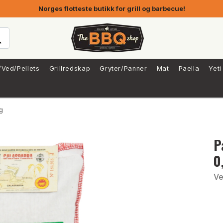
Norges flotteste butikk for grill og barbecue!
/Ved/Pellets
Grillredskap
Gryter/Panner
Mat
Paella
Yeti
g
P
0
Ve