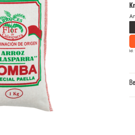
K
An
Id
Be