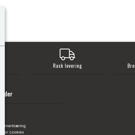
t
Rask levering
Bre
sider
nn
de
vernerklæring
strer cookies