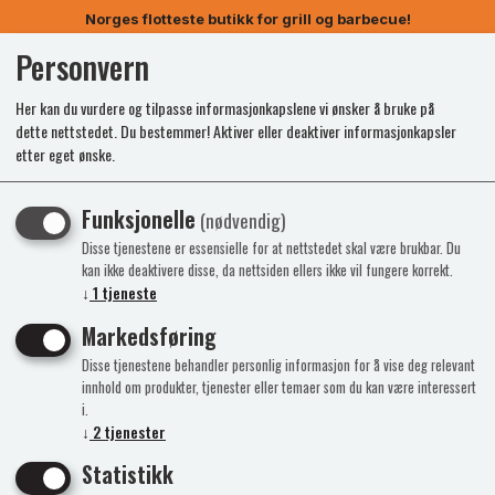
Norges flotteste butikk for grill og barbecue!
Personvern
0
Her kan du vurdere og tilpasse informasjonkapslene vi ønsker å bruke på
dette nettstedet. Du bestemmer! Aktiver eller deaktiver informasjonkapsler
etter eget ønske.
Funksjonelle
(nødvendig)
Disse tjenestene er essensielle for at nettstedet skal være brukbar. Du
kan ikke deaktivere disse, da nettsiden ellers ikke vil fungere korrekt.
↓
1
tjeneste
Markedsføring
Disse tjenestene behandler personlig informasjon for å vise deg relevant
innhold om produkter, tjenester eller temaer som du kan være interessert
i.
↓
2
tjenester
Statistikk