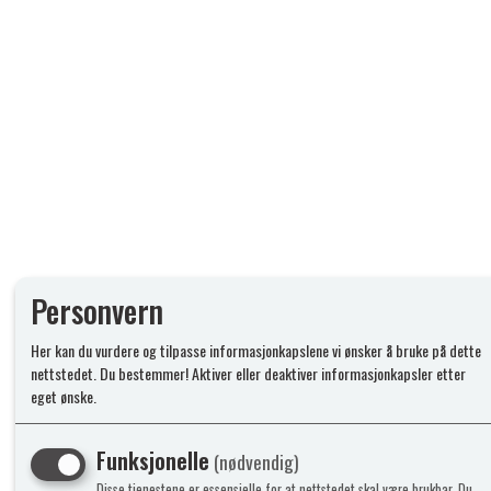
Personvern
Her kan du vurdere og tilpasse informasjonkapslene vi ønsker å bruke på dette
nettstedet. Du bestemmer! Aktiver eller deaktiver informasjonkapsler etter
eget ønske.
Funksjonelle
(nødvendig)
Disse tjenestene er essensielle for at nettstedet skal være brukbar. Du