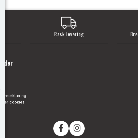
t
Rask levering
Bre
sider
nn
de
vernerklæring
strer cookies