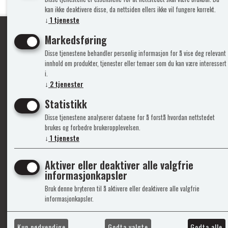
kan ikke deaktivere disse, da nettsiden ellers ikke vil fungere korrekt.
↓
1
tjeneste
Markedsføring
Disse tjenestene behandler personlig informasjon for å vise deg relevant
Ypperlig kvalite
innhold om produkter, tjenester eller temaer som du kan være interessert
i.
↓
2
tjenester
Info
Mine 
Statistikk
Disse tjenestene analyserer dataene for å forstå hvordan nettstedet
Gavekort
Logg i
brukes og forbedre brukeropplevelsen.
↓
1
tjeneste
Kontakt Oss
Ny kun
Support&Service
Vilkår
Om Oss
Person
Aktiver eller deaktiver alle valgfrie
Admini
informasjonkapsler
Bruk denne bryteren til å aktivere eller deaktivere alle valgfrie
informasjonkapsler.
Kun nødvendige
Godta valgte
Godta alle