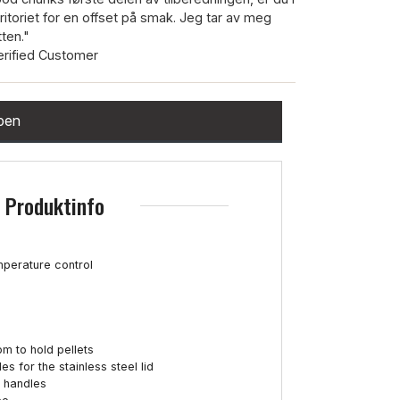
rritoriet for en offset på smak. Jeg tar av meg
tten."
erified Customer
ppen
Produktinfo
emperature control
m to hold pellets
 for the stainless steel lid
 handles