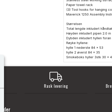
Stainless steel working surfa
Paper towel rack
(3) Tool hooks for hanging co
Maverick 1250 Assembly Instr
Størrelsen
Total lengde inkludert håndt
Høyden inkludert pipen 2.0 m
Dybden inkludert hyllen fora
Røyke hyllene:
hylle 1 nederste 84 x 53
hylle 2 øverst 84 x 35
Smokeboks hyller 3stk 30 x 
t
Rask levering
Bre
sider