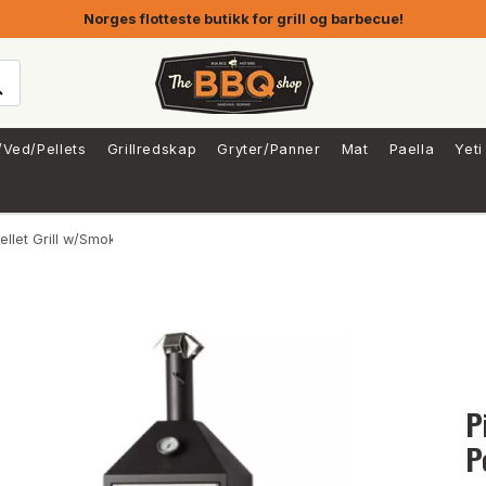
Norges flotteste butikk for grill og barbecue!
/Ved/Pellets
Grillredskap
Gryter/Panner
Mat
Paella
Yeti
ellet Grill w/Smoke Box
P
P