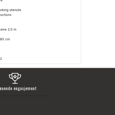
ce
oking utensils
uctions
akene 2.0 m
n 85 cm
42
nnende engasjement