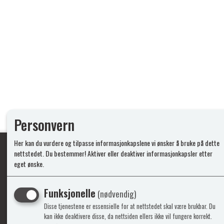
Personvern
Her kan du vurdere og tilpasse informasjonkapslene vi ønsker å bruke på dette
nettstedet. Du bestemmer! Aktiver eller deaktiver informasjonkapsler etter
eget ønske.
Ypperlig kvalite
Funksjonelle
(nødvendig)
Disse tjenestene er essensielle for at nettstedet skal være brukbar. Du
Info
Mine 
kan ikke deaktivere disse, da nettsiden ellers ikke vil fungere korrekt.