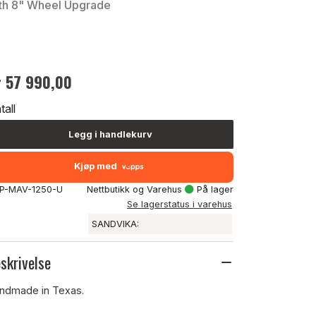
th 8" Wheel Upgrade
r 57 990,00
tall
Legg i handlekurv
Kjøp med
: P-MAV-1250-U
Nettbutikk og Varehus
På lager
Se lagerstatus i varehus
SANDVIKA:
skrivelse
ndmade in Texas.