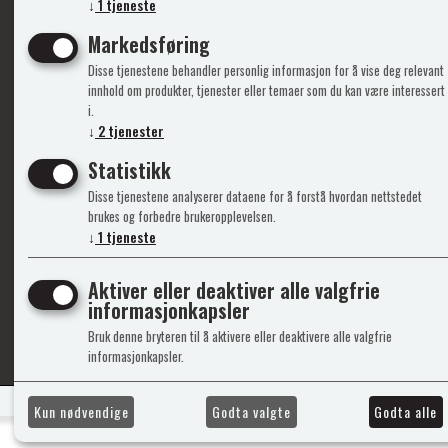
↓
1
tjeneste
Gavekort
Logg i
Markedsføring
Kontakt Oss
Ny kun
Disse tjenestene behandler personlig informasjon for å vise deg relevant
Support&Service
Vilkår
innhold om produkter, tjenester eller temaer som du kan være interessert
Om Oss
Person
i.
Admini
↓
2
tjenester
Statistikk
Disse tjenestene analyserer dataene for å forstå hvordan nettstedet
brukes og forbedre brukeropplevelsen.
↓
1
tjeneste
Aktiver eller deaktiver alle valgfrie
informasjonkapsler
© 2
Bruk denne bryteren til å aktivere eller deaktivere alle valgfrie
informasjonkapsler.
Kun nødvendige
Godta valgte
Godta alle