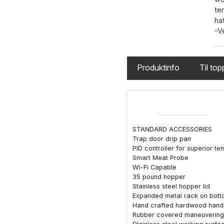
te
ha
-V
Produktinfo
Til to
STANDARD ACCESSORIES
Trap door drip pan
PID controller for superior t
Smart Meat Probe
Wi-Fi Capable
35 pound hopper
Stainless steel hopper lid
Expanded metal rack on botto
Hand crafted hardwood handles
Rubber covered maneuvering