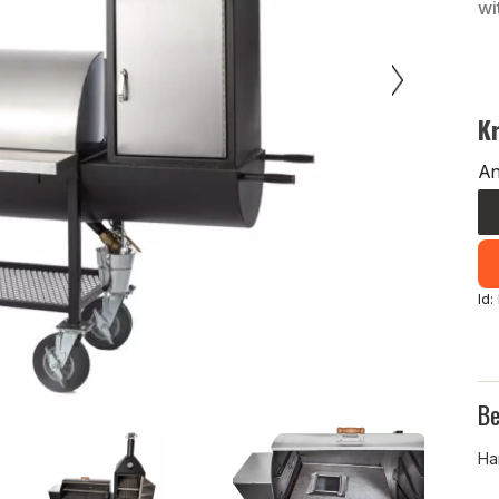
wi
K
An
Id
Be
Ha