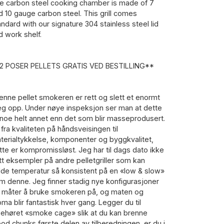
e carbon steel cooking chamber is made of 7
d 10 gauge carbon steel. This grill comes
andard with our signature 304 stainless steel lid
d work shelf.
2 POSER PELLETS GRATIS VED BESTILLING**
enne pellet smokeren er rett og slett et enormt
eg opp. Under nøye inspeksjon ser man at dette
 noe helt annet enn det som blir masseprodusert.
t fra kvaliteten på håndsveisingen til
terialtykkelse, komponenter og byggkvalitet,
tte er kompromissløst. Jeg har til dags dato ikke
tt eksempler på andre pelletgriller som kan
lde temperatur så konsistent på en «low & slow»
m denne. Jeg finner stadig nye konfigurasjoner
 måter å bruke smokeren på, og maten og
oma blir fantastisk hver gang. Legger du til
lbehøret «smoke cage» slik at du kan brenne
od chunks første delen av tilberedningen, er du i