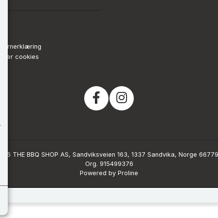
nn
de
vernerklæring
strer cookies
026 THE BBQ SHOP AS, Sandviksveien 163, 1337 Sandvika, Norge 6677
Org. 915499376
Powered by Proline