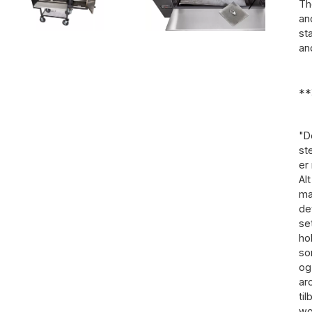
Th
an
st
an
**
"D
st
er
Al
ma
de
se
ho
so
og
ar
ti
wo