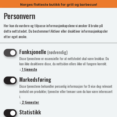
Norges flotteste butikk for grill og barbecue!
Personvern
0
Her kan du vurdere og tilpasse informasjonkapslene vi ønsker å bruke på
dette nettstedet. Du bestemmer! Aktiver eller deaktiver informasjonkapsler
etter eget ønske.
Kunne ikke finne produktet
Funksjonelle
(nødvendig)
Forside
Disse tjenestene er essensielle for at nettstedet skal være brukbar. Du
kan ikke deaktivere disse, da nettsiden ellers ikke vil fungere korrekt.
↓
1
tjeneste
Markedsføring
Disse tjenestene behandler personlig informasjon for å vise deg relevant
innhold om produkter, tjenester eller temaer som du kan være interessert
i.
↓
2
tjenester
Statistikk