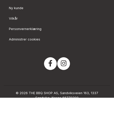
Ny kunde
Vilkår
Personvernerklæring
Administrer cookies
© 2026 THE BBQ SHOP AS, Sandviksveien 163, 1337
Sandvika, Norge 66779200
Org. 915499376
Powered by Proline