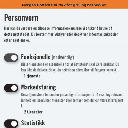
Norges flotteste butikk for grill og barbecue!
Personvern
0
Her kan du vurdere og tilpasse informasjonkapslene vi ønsker å bruke på
dette nettstedet. Du bestemmer! Aktiver eller deaktiver informasjonkapsler
etter eget ønske.
Funksjonelle
(nødvendig)
Disse tjenestene er essensielle for at nettstedet skal være brukbar. Du
kan ikke deaktivere disse, da nettsiden ellers ikke vil fungere korrekt.
↓
1
tjeneste
Markedsføring
Disse tjenestene behandler personlig informasjon for å vise deg relevant
innhold om produkter, tjenester eller temaer som du kan være interessert
i.
↓
2
tjenester
Statistikk