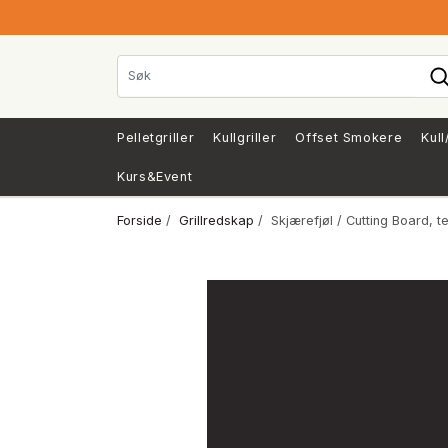
Pelletgriller
Kullgriller
Offset Smokere
Kull
Kurs&Event
Forside
/
Grillredskap
/ Skjærefjøl / Cutting Board, te