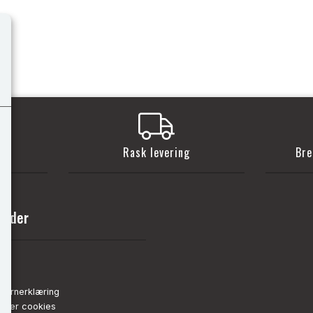
t
Rask levering
Bre
sider
nn
de
vernerklæring
strer cookies