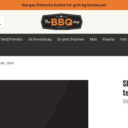
Norges flotteste butikk for grill og barbecue!
/Ved/Pellets
Grillredskap
Gryter/Panner
Mat
Paella
Yeti
ak, liten
S
t
35