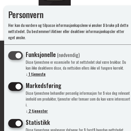
Personvern
Her kan du vurdere og tilpasse informasjonkapslene vi ønsker å bruke på dette
nettstedet. Du bestemmer! Aktiver eller deaktiver informasjonkapsler etter
eget ønske.
Funksjonelle
(nødvendig)
Disse tjenestene er essensielle for at nettstedet skal være brukbar. Du
Ypperlig kvalite
kan ikke deaktivere disse, da nettsiden ellers ikke vil fungere korrekt.
↓
1
tjeneste
Markedsføring
Info
Mine 
Disse tjenestene behandler personlig informasjon for å vise deg relevant
innhold om produkter, tjenester eller temaer som du kan være interessert
Gavekort
Logg i
i.
Kontakt Oss
Ny kun
↓
2
tjenester
Support&Service
Vilkår
Statistikk
Om Oss
Person
Admini
Disse tjenestene analyserer dataene for å forstå hvordan nettstedet