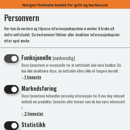
Norges flotteste butikk for grill og barbecue!
Personvern
0
Her kan du vurdere og tilpasse informasjonkapslene vi ønsker å bruke på
dette nettstedet. Du bestemmer! Aktiver eller deaktiver informasjonkapsler
etter eget ønske.
Funksjonelle
(nødvendig)
Disse tjenestene er essensielle for at nettstedet skal være brukbar. Du
kan ikke deaktivere disse, da nettsiden ellers ikke vil fungere korrekt.
↓
1
tjeneste
Markedsføring
Disse tjenestene behandler personlig informasjon for å vise deg relevant
innhold om produkter, tjenester eller temaer som du kan være interessert
i.
↓
2
tjenester
Statistikk