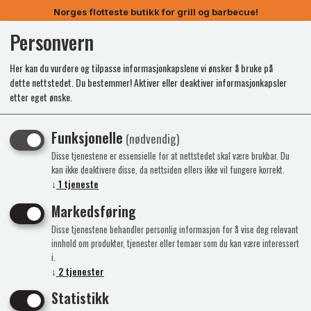
Norges flotteste butikk for grill og barbecue!
Personvern
0
Her kan du vurdere og tilpasse informasjonkapslene vi ønsker å bruke på
dette nettstedet. Du bestemmer! Aktiver eller deaktiver informasjonkapsler
etter eget ønske.
Kunne ikke finne produktet
Funksjonelle
(nødvendig)
Forside
Disse tjenestene er essensielle for at nettstedet skal være brukbar. Du
kan ikke deaktivere disse, da nettsiden ellers ikke vil fungere korrekt.
↓
1
tjeneste
Markedsføring
Disse tjenestene behandler personlig informasjon for å vise deg relevant
innhold om produkter, tjenester eller temaer som du kan være interessert
i.
↓
2
tjenester
Statistikk