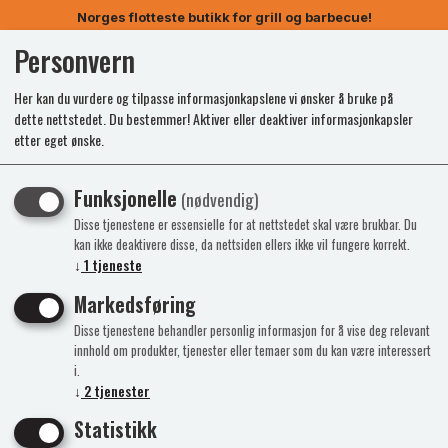
Norges flotteste butikk for grill og barbecue!
Personvern
0
Her kan du vurdere og tilpasse informasjonkapslene vi ønsker å bruke på
dette nettstedet. Du bestemmer! Aktiver eller deaktiver informasjonkapsler
etter eget ønske.
Funksjonelle
(nødvendig)
Disse tjenestene er essensielle for at nettstedet skal være brukbar. Du
kan ikke deaktivere disse, da nettsiden ellers ikke vil fungere korrekt.
↓
1
tjeneste
Markedsføring
Disse tjenestene behandler personlig informasjon for å vise deg relevant
innhold om produkter, tjenester eller temaer som du kan være interessert
i.
↓
2
tjenester
Statistikk