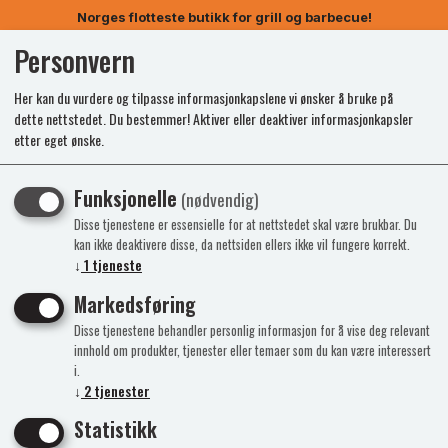
Norges flotteste butikk for grill og barbecue!
Personvern
0
Her kan du vurdere og tilpasse informasjonkapslene vi ønsker å bruke på
dette nettstedet. Du bestemmer! Aktiver eller deaktiver informasjonkapsler
etter eget ønske.
Populær
Funksjonelle
(nødvendig)
Disse tjenestene er essensielle for at nettstedet skal være brukbar. Du
kan ikke deaktivere disse, da nettsiden ellers ikke vil fungere korrekt.
↓
1
tjeneste
Markedsføring
Disse tjenestene behandler personlig informasjon for å vise deg relevant
innhold om produkter, tjenester eller temaer som du kan være interessert
i.
↓
2
tjenester
Statistikk