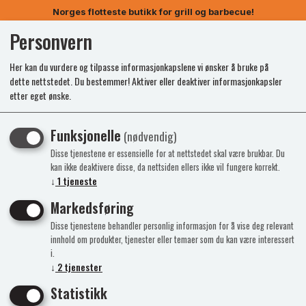
Norges flotteste butikk for grill og barbecue!
Personvern
0
Her kan du vurdere og tilpasse informasjonkapslene vi ønsker å bruke på
dette nettstedet. Du bestemmer! Aktiver eller deaktiver informasjonkapsler
etter eget ønske.
Funksjonelle
(nødvendig)
Disse tjenestene er essensielle for at nettstedet skal være brukbar. Du
kan ikke deaktivere disse, da nettsiden ellers ikke vil fungere korrekt.
↓
1
tjeneste
Markedsføring
Disse tjenestene behandler personlig informasjon for å vise deg relevant
innhold om produkter, tjenester eller temaer som du kan være interessert
i.
↓
2
tjenester
Statistikk